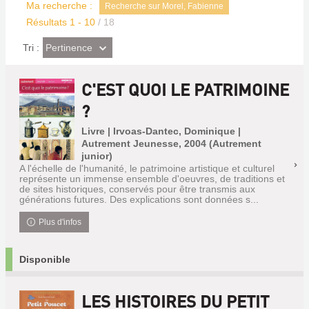
Ma recherche :
Recherche sur Morel, Fabienne
Résultats
1
-
10
/ 18
(Effet
Pertinence
Tri :
imédiat)
C'EST QUOI LE PATRIMOINE
?
Livre | Irvoas-Dantec, Dominique |
Autrement Jeunesse, 2004 (Autrement
junior)
A l'échelle de l'humanité, le patrimoine artistique et culturel
représente un immense ensemble d'oeuvres, de traditions et
de sites historiques, conservés pour être transmis aux
générations futures. Des explications sont données s...
Plus d'infos
Disponible
LES HISTOIRES DU PETIT