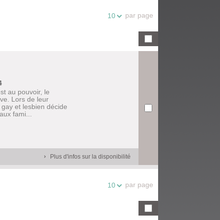
par page
10
4
t au pouvoir, le
ve. Lors de leur
 gay et lesbien décide
aux fami...
Plus d'infos sur la disponibilité
par page
10