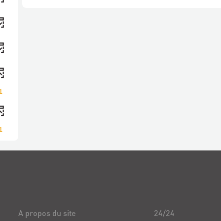
1
1
A propos du site
24/24