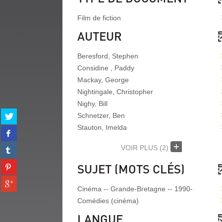
Film de fiction
AUTEUR
Beresford, Stephen
Considine , Paddy
Mackay, George
Nightingale, Christopher
Nighy, Bill
Partager
Schnetzer, Ben
sur
Stauton, Imelda
Partager
twitter
sur
(Nouvelle
Partager
VOIR PLUS
(2)
facebook
fenêtre)
sur
(Nouvelle
Partager
SUJET (MOTS CLÉS)
tumblr
fenêtre)
sur
(Nouvelle
Partager
pinterest
fenêtre)
Cinéma -- Grande-Bretagne -- 1990-
sur
(Nouvelle
gplus
Comédies (cinéma)
fenêtre)
(Nouvelle
LANGUE
fenêtre)