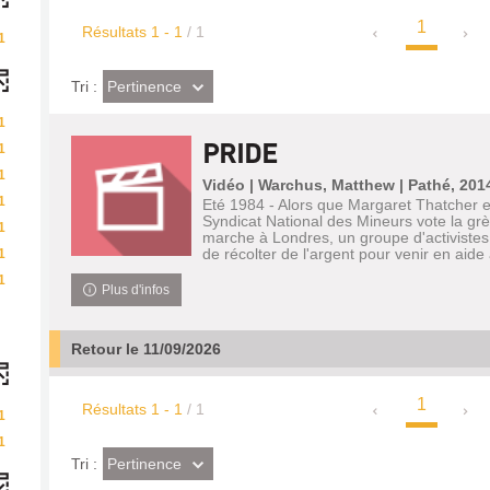
1
Résultats
1
-
1
/ 1
1
(Effet
Pertinence
Tri :
imédiat)
1
PRIDE
1
1
Vidéo | Warchus, Matthew | Pathé, 201
1
Eté 1984 - Alors que Margaret Thatcher es
Syndicat National des Mineurs vote la grè
1
marche à Londres, un groupe d'activistes
de récolter de l'argent pour venir en aide 
1
1
Plus d'infos
Retour le 11/09/2026
1
Résultats
1
-
1
/ 1
1
1
(Effet
Pertinence
Tri :
imédiat)