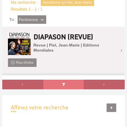
Ma recherche :
Recherche sur Piel, Jean-Marie
Résultats
1
-
1
/ 1
(Effet
Pertinence
Tri :
imédiat)
DIAPASON (REVUE)
Revue | Piel, Jean-Marie | Editions
Mondiales
Plus d'infos
Affinez votre recherche