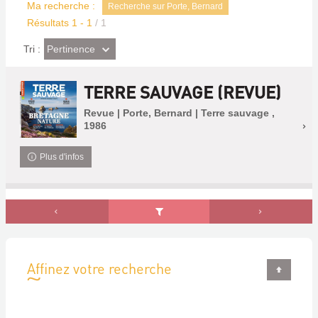
Ma recherche :
Recherche sur Porte, Bernard
Résultats
1
-
1
/ 1
(Effet
Pertinence
Tri :
imédiat)
TERRE SAUVAGE (REVUE)
Revue | Porte, Bernard | Terre sauvage ,
1986
Plus d'infos
Affinez votre recherche