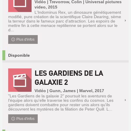
Vidéo | Trevorrow, Colin | Universal pictures
video, 2015
L'Indominus Rex, un dinosaure génétiquement
modifié, pure création de la scientifique Claire Dearing, sème
la terreur dans le fameux parc d'attraction. Les espoirs de
mettre fin à cette menace reptilienne se portent alors sur le
d...
Plus d'infos
Disponible
LES GARDIENS DE LA
GALAXIE 2
Vidéo | Gunn, James | Marvel, 2017
"Les Gardiens de la galaxie 2" poursuit les aventures de
l'équipe alors qu'elle traverse les confins du cosmos. Les
gardiens doivent combattre pour rester unis alors qu'ils
découvrent les mystères de la filiation de Peter Quill. L...
Plus d'infos