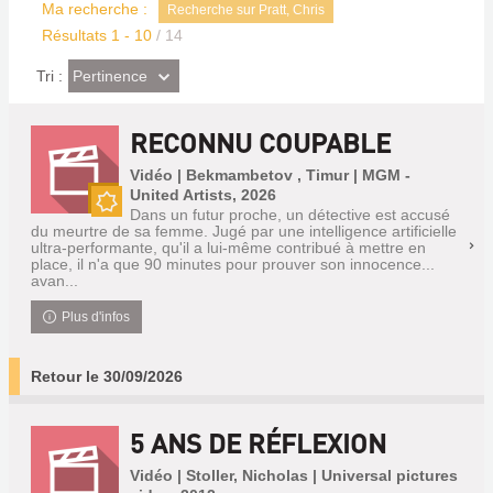
Ma recherche :
Recherche sur Pratt, Chris
Résultats
1
-
10
/ 14
(Effet
Pertinence
Tri :
imédiat)
RECONNU COUPABLE
Vidéo | Bekmambetov , Timur | MGM -
United Artists, 2026
Dans un futur proche, un détective est accusé
Nouveauté
du meurtre de sa femme. Jugé par une intelligence artificielle
ultra-performante, qu'il a lui-même contribué à mettre en
place, il n'a que 90 minutes pour prouver son innocence...
avan...
Plus d'infos
Retour le 30/09/2026
5 ANS DE RÉFLEXION
Vidéo | Stoller, Nicholas | Universal pictures