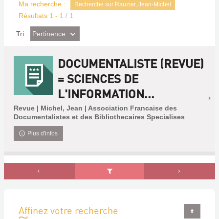
Ma recherche :
Recherche sur Rauzier, Jean-Michel
Résultats
1
-
1
/ 1
(Effet
Pertinence
Tri :
imédiat)
DOCUMENTALISTE (REVUE)
= SCIENCES DE
L'INFORMATION...
Revue | Michel, Jean | Association Francaise des
Documentalistes et des Bibliothecaires Specialises
Plus d'infos
Affinez votre recherche