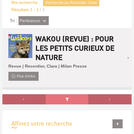
Ma recherche :
Recherche sur Recordier, Clara
Résultats
1
-
1
/ 1
(Effet
Pertinence
Tri :
imédiat)
WAKOU (REVUE) : POUR
LES PETITS CURIEUX DE
NATURE
Revue | Recordier, Clara | Milan Presse
Plus d'infos
Affinez votre recherche