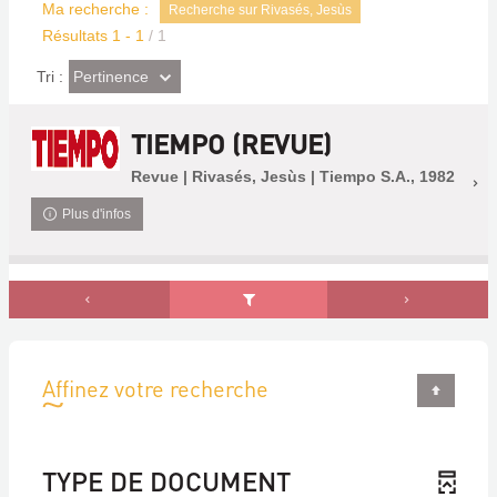
Ma recherche :
Recherche sur Rivasés, Jesùs
Résultats
1
-
1
/ 1
(Effet
Pertinence
Tri :
imédiat)
TIEMPO (REVUE)
Revue | Rivasés, Jesùs | Tiempo S.A., 1982
Plus d'infos
Affinez votre recherche
TYPE DE DOCUMENT