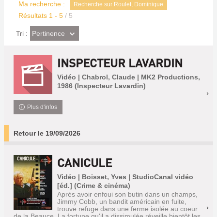
Ma recherche :
Recherche sur Roulet, Dominique
Résultats
1
-
5
/ 5
(Effet
Pertinence
Tri :
imédiat)
INSPECTEUR LAVARDIN
Vidéo | Chabrol, Claude | MK2 Productions,
1986 (Inspecteur Lavardin)
Plus d'infos
Retour le 19/09/2026
CANICULE
Vidéo | Boisset, Yves | StudioCanal vidéo
[éd.] (Crime & cinéma)
Après avoir enfoui son butin dans un champs,
Jimmy Cobb, un bandit américain en fuite,
trouve refuge dans une ferme isolée au coeur
de la Beauce. La fortune qu'il a dissimulée réveille bientôt les