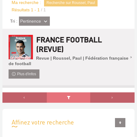
Ma recherche :
Recherche sur Roussel, Paul
Résultats
1
-
1
/ 1
(Effet
Pertinence
Tri :
imédiat)
FRANCE FOOTBALL
(REVUE)
Revue | Roussel, Paul | Fédération française
de football
Plus d'infos
Affinez votre recherche