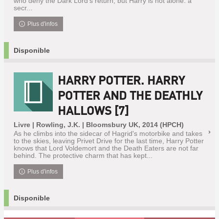
who deny the Dark Lord's return, but Harry is not alone: a
secr...
Plus d'infos
Disponible
HARRY POTTER. HARRY
POTTER AND THE DEATHLY
HALLOWS [7]
Livre | Rowling, J.K. | Bloomsbury UK, 2014 (HPCH)
As he climbs into the sidecar of Hagrid's motorbike and takes
to the skies, leaving Privet Drive for the last time, Harry Potter
knows that Lord Voldemort and the Death Eaters are not far
behind. The protective charm that has kept...
Plus d'infos
Disponible