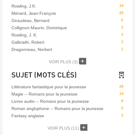
Rowling, J.K.
34
Ménard, Jean-François
25
Giraudeau, Bernard
6
Collignon-Maurin, Dominique
3
Rowling, J. K.
3
Galbraith, Robert
2
Dragonneau, Norbert
1
VOIR PLUS
(3)
SUJET (MOTS CLÉS)
Littérature fantastique pour la jeunesse
28
Magie -- Romans pour la jeunesse
14
Livres audio -- Romans pour la jeunesse
9
Roman anglophone -- Romans pour la jeunesse
5
Fantasy anglaise
3
VOIR PLUS
(11)