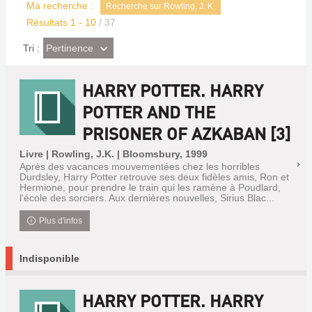
Ma recherche :
Recherche sur Rowling, J. K.
Résultats
1
-
10
/ 37
(Effet
Pertinence
Tri :
imédiat)
HARRY POTTER. HARRY
POTTER AND THE
PRISONER OF AZKABAN [3]
Livre | Rowling, J.K. | Bloomsbury, 1999
Après des vacances mouvementées chez les horribles
Durdsley, Harry Potter retrouve ses deux fidèles amis, Ron et
Hermione, pour prendre le train qui les ramène à Poudlard,
l'école des sorciers. Aux dernières nouvelles, Sirius Blac...
Plus d'infos
Indisponible
HARRY POTTER. HARRY