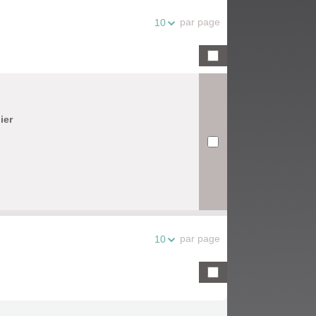
par page
10
ier
par page
10