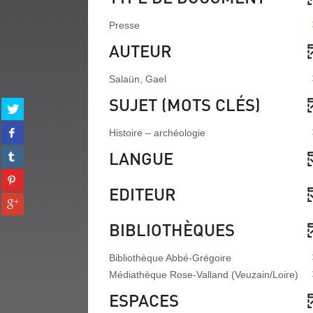
Presse
AUTEUR
Salaün, Gael
SUJET (MOTS CLÉS)
Partager
sur
Partager
twitter
Histoire – archéologie
sur
(Nouvelle
Partager
LANGUE
facebook
fenêtre)
sur
(Nouvelle
Partager
tumblr
fenêtre)
EDITEUR
sur
(Nouvelle
Partager
pinterest
fenêtre)
sur
(Nouvelle
BIBLIOTHÈQUES
gplus
fenêtre)
(Nouvelle
fenêtre)
Bibliothèque Abbé-Grégoire
Médiathèque Rose-Valland (Veuzain/Loire)
ESPACES