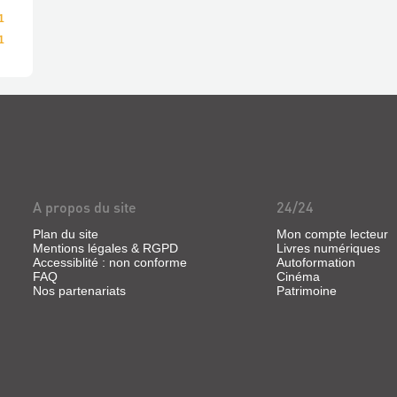
1
1
A propos du site
24/24
Plan du site
Mon compte lecteur
Mentions légales & RGPD
Livres numériques
Accessiblité : non conforme
Autoformation
FAQ
Cinéma
Nos partenariats
Patrimoine