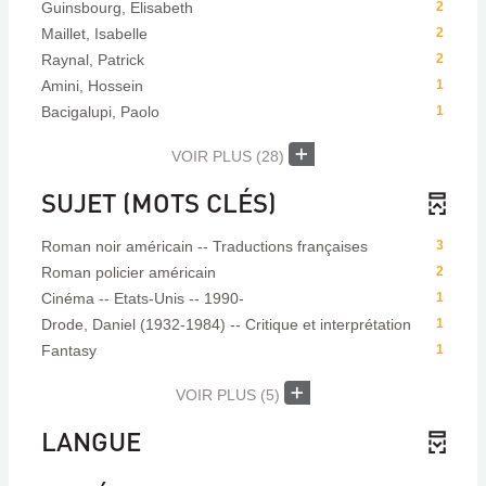
Guinsbourg, Elisabeth
2
Maillet, Isabelle
2
Raynal, Patrick
2
Amini, Hossein
1
Bacigalupi, Paolo
1
VOIR PLUS
(28)
SUJET (MOTS CLÉS)
Roman noir américain -- Traductions françaises
3
Roman policier américain
2
Cinéma -- Etats-Unis -- 1990-
1
Drode, Daniel (1932-1984) -- Critique et interprétation
1
Fantasy
1
VOIR PLUS
(5)
LANGUE