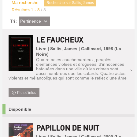
Ma recherche :
Recherche sur Sallis, James
Résultats
1
-
8
/ 8
(Effet
Pertinence
Tri :
imédiat)
LE FAUCHEUX
Livre | Sallis, James | Gallimard, 1998 (La
Noire)
Quatre actes cauchemardeux, peuplés
d'enfances violées et droguées, d'innocences
bafouées dans une ville où les crimes sont
aussi nombreux que les cafards. Quatre actes
violents et mélancoliques qui sont comme le reflet d'une âme
...
Plus d'infos
Disponible
PAPILLON DE NUIT
Livre | Sallis, James | Gallimard, 2000 (La