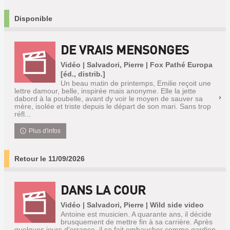
Disponible
DE VRAIS MENSONGES
Vidéo | Salvadori, Pierre | Fox Pathé Europa
[éd., distrib.]
Un beau matin de printemps, Emilie reçoit une
lettre damour, belle, inspirée mais anonyme. Elle la jette
dabord à la poubelle, avant dy voir le moyen de sauver sa
mère, isolée et triste depuis le départ de son mari. Sans trop
réfl...
Plus d'infos
Retour le 11/09/2026
DANS LA COUR
Vidéo | Salvadori, Pierre | Wild side video
Antoine est musicien. A quarante ans, il décide
brusquement de mettre fin à sa carrière. Après
quelques jours d'errance, il se fait embaucher comme gardien