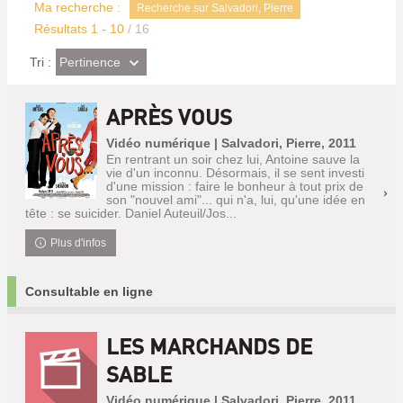
Ma recherche :
Recherche sur Salvadori, Pierre
Résultats
1
-
10
/ 16
(Effet
Pertinence
Tri :
imédiat)
APRÈS VOUS
Vidéo numérique | Salvadori, Pierre, 2011
En rentrant un soir chez lui, Antoine sauve la
vie d'un inconnu. Désormais, il se sent investi
d'une mission : faire le bonheur à tout prix de
son "nouvel ami"... qui n'a, lui, qu'une idée en
tête : se suicider. Daniel Auteuil/Jos...
Plus d'infos
Consultable en ligne
LES MARCHANDS DE
SABLE
Vidéo numérique | Salvadori, Pierre, 2011