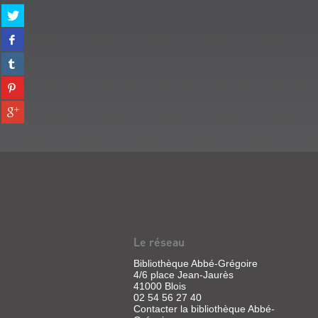
Partager
sur
Partager
twitter
sur
(Nouvelle
Partager
facebook
fenêtre)
sur
(Nouvelle
Partager
tumblr
fenêtre)
sur
(Nouvelle
Partager
pinterest
fenêtre)
sur
(Nouvelle
gplus
fenêtre)
(Nouvelle
fenêtre)
Le réseau
Bibliothèque Abbé-Grégoire
4/6 place Jean-Jaurès
41000 Blois
02 54 56 27 40
Contacter la bibliothèque Abbé-