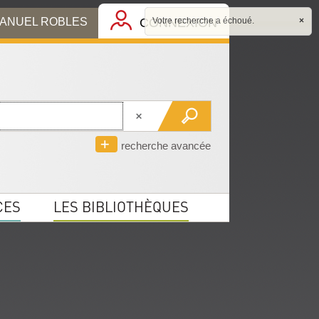
MANUEL ROBLES
CONNEXION
Votre recherche a échoué.
×
recherche avancée
CES
LES BIBLIOTHÈQUES