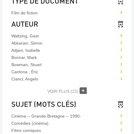
TYPE DE DOCUMENT
Film de fiction
4
AUTEUR
Waltzing, Gast
4
Abkarian, Simon
1
Adjani, Isabelle
1
Bonnar, Mark
1
Bowman, Stuart
1
Cantona , Éric
1
Cianci, Angelo
1
VOIR PLUS
(22)
SUJET (MOTS CLÉS)
Cinéma -- Grande-Bretagne -- 1990-
2
Comédies (cinéma)
2
Films comiques
1