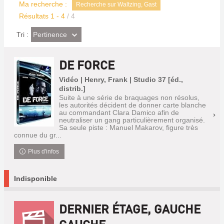
Ma recherche :
Recherche sur Waltzing, Gast
Résultats
1
-
4
/ 4
(Effet
Pertinence
Tri :
imédiat)
DE FORCE
Vidéo | Henry, Frank | Studio 37 [éd.,
distrib.]
Suite à une série de braquages non résolus,
les autorités décident de donner carte blanche
au commandant Clara Damico afin de
neutraliser un gang particulièrement organisé.
Sa seule piste : Manuel Makarov, figure très
connue du gr...
Plus d'infos
Indisponible
DERNIER ÉTAGE, GAUCHE