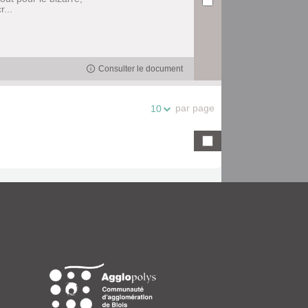
...
Consulter le document
par page
10