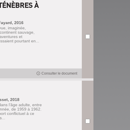
 TÉNÈBRES À
Fayard, 2016
 vue, imaginée,
continent sauvage,
aventures et
issaient pourtant en...
Consulter le document
sset, 2018
dans l’âge adulte, entre
nnée, de 1959 à 1962.
rt conflictuel à ce
...