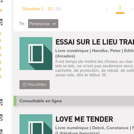
1
Résultats
1
-
10
/ 10
0
(Effet
Pertinence
Tri :
imédiat)
1
ESSAI SUR LE LIEU TR
1
1
Livre numérique | Handke, Peter | Edit
1
(Arcades)
Il est temps de mettre les choses au clair :
1
tels et tels, ne m’ont pas seulement servi 
1
cachette, de protection, de retrait, de soli
aussi cela, dès le début. M...
1
Plus d'infos
Consultable en ligne
LOVE ME TENDER
Livre numérique | Debré, Constance | 
(Littérature française)