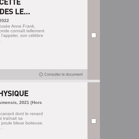
CETTE
ES LE...
 2022
 Musée Anne Frank,
onde connaît tellement
l’appeler, son célèbre
.
Consulter le document
HYSIQUE
Humensis, 2021 (Hors
ux canard dont le renard
 traînait sa
e poule bleue boiteuse.
..