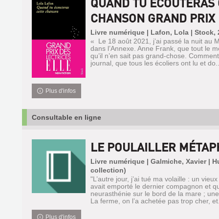
QUAND TU ÉCOUTERAS 
CHANSON GRAND PRIX D
Livre numérique | Lafon, Lola | Stock,
« Le 18 août 2021, j’ai passé la nuit au
dans l’Annexe. Anne Frank, que tout le m
qu’il n’en sait pas grand-chose. Comment 
journal, que tous les écoliers ont lu et do..
Plus d'infos
Consultable en ligne
LE POULAILLER MÉTAP
Livre numérique | Galmiche, Xavier | 
collection)
"L’autre jour, j’ai tué ma volaille : un vie
avait emporté le dernier compagnon et qui
neurasthénie sur le bord de la mare ; un
La ferme, on l’a achetée pas trop cher, et.
Plus d'infos