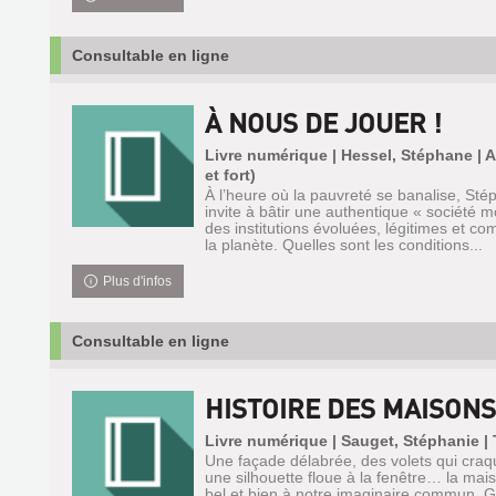
Consultable en ligne
À NOUS DE JOUER !
Livre numérique | Hessel, Stéphane | 
et fort)
À l’heure où la pauvreté se banalise, St
invite à bâtir une authentique « société 
des institutions évoluées, légitimes et co
la planète. Quelles sont les conditions...
Plus d'infos
Consultable en ligne
HISTOIRE DES MAISON
Livre numérique | Sauget, Stéphanie | 
Une façade délabrée, des volets qui cra
une silhouette floue à la fenêtre… la mai
bel et bien à notre imaginaire commun. Go