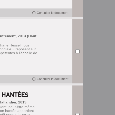
Consulter le document
Autrement, 2013 (Haut
éphane Hessel nous
mondiale » reposant sur
mpétentes à l’échelle de
Consulter le document
S HANTÉES
Tallandier, 2013
quent, peut-être même
son hantée appartient
ût pour le bizarre,