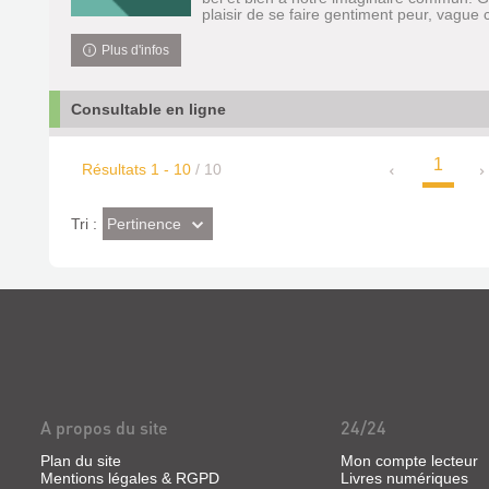
plaisir de se faire gentiment peur, vague cr
Plus d'infos
Consultable en ligne
1
Résultats
1
-
10
/ 10
(Effet
Pertinence
Tri :
imédiat)
A propos du site
24/24
Plan du site
Mon compte lecteur
Mentions légales & RGPD
Livres numériques