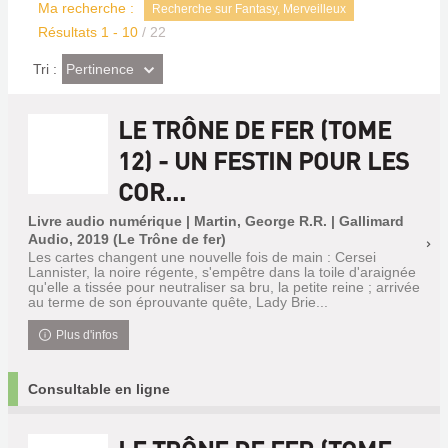
Ma recherche :
Recherche sur Fantasy, Merveilleux
Résultats
1
-
10
/ 22
(Effet
Pertinence
Tri :
imédiat)
LE TRÔNE DE FER (TOME
12) - UN FESTIN POUR LES
COR...
Livre audio numérique | Martin, George R.R. | Gallimard
Audio, 2019 (Le Trône de fer)
Les cartes changent une nouvelle fois de main : Cersei
Lannister, la noire régente, s'empêtre dans la toile d'araignée
qu'elle a tissée pour neutraliser sa bru, la petite reine ; arrivée
au terme de son éprouvante quête, Lady Brie...
Plus d'infos
Consultable en ligne