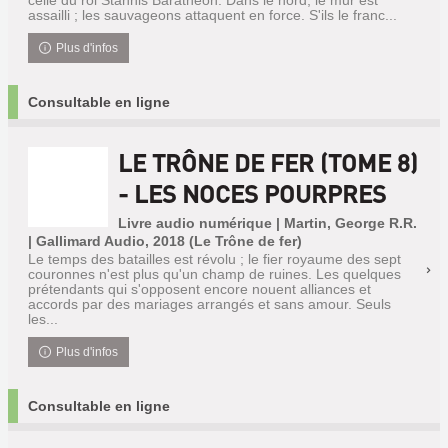
celle du roi Stannis Baratheon. Dans le nord, le mur est
assailli ; les sauvageons attaquent en force. S'ils le franc...
Plus d'infos
Consultable en ligne
LE TRÔNE DE FER (TOME 8)
- LES NOCES POURPRES
Livre audio numérique | Martin, George R.R.
| Gallimard Audio, 2018 (Le Trône de fer)
Le temps des batailles est révolu ; le fier royaume des sept
couronnes n'est plus qu'un champ de ruines. Les quelques
prétendants qui s'opposent encore nouent alliances et
accords par des mariages arrangés et sans amour. Seuls
les...
Plus d'infos
Consultable en ligne