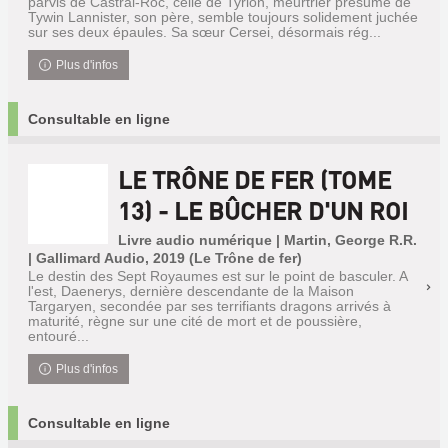
parvis de Castral-Roc, celle de Tyrion, meurtrier présumé de
Tywin Lannister, son père, semble toujours solidement juchée
sur ses deux épaules. Sa sœur Cersei, désormais rég...
Plus d'infos
Consultable en ligne
LE TRÔNE DE FER (TOME
13) - LE BÛCHER D'UN ROI
Livre audio numérique | Martin, George R.R.
| Gallimard Audio, 2019 (Le Trône de fer)
Le destin des Sept Royaumes est sur le point de basculer. A
l'est, Daenerys, dernière descendante de la Maison
Targaryen, secondée par ses terrifiants dragons arrivés à
maturité, règne sur une cité de mort et de poussière,
entouré...
Plus d'infos
Consultable en ligne