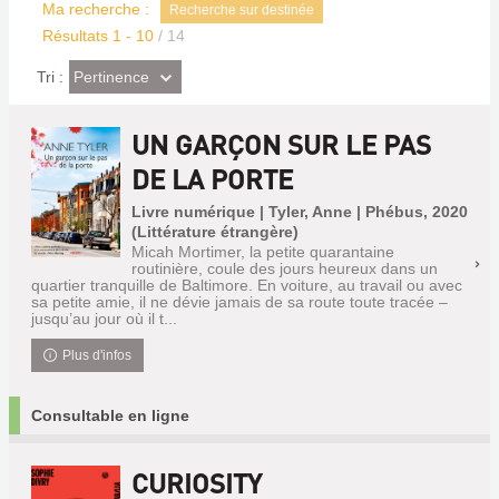
Ma recherche :
Recherche sur destinée
Résultats
1
-
10
/ 14
(Effet
Pertinence
Tri :
imédiat)
UN GARÇON SUR LE PAS
DE LA PORTE
Livre numérique | Tyler, Anne | Phébus, 2020
(Littérature étrangère)
Micah Mortimer, la petite quarantaine
routinière, coule des jours heureux dans un
quartier tranquille de Baltimore. En voiture, au travail ou avec
sa petite amie, il ne dévie jamais de sa route toute tracée –
jusqu’au jour où il t...
Plus d'infos
Consultable en ligne
CURIOSITY