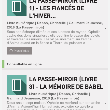
LA PASSE-MIROIR (LIVRE
1) - LES FIANCÉS DE
L'HIVER...
Livre numérique | Dabos, Christelle | Gallimard Jeunesse,
2016 (La Passe-miroir)
Sous son écharpe élimée et ses lunettes de myope, Ophélie
cache des dons singuliers : elle peut lire le passé des objets
et traverser les miroirs. Elle vit paisiblement sur l'arche
d'Anima quand on la fiance à Thorn, du puissant c...
Plus d'infos
Consultable en ligne
LA PASSE-MIROIR (LIVRE
3) - LA MÉMOIRE DE BABEL
Livre numérique | Dabos, Christelle |
Gallimard Jeunesse, 2019 (La Passe-miroir)
Deux ans et sept mois qu’Ophélie se morfond sur son arche
d’Anima. Aujourd’hui il lui faut agir, exploiter ce qu’elle a