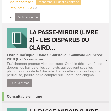
Ma recherche :
Recherche sur destin contrarié
Résultats
1
-
3
/ 3
(Effet
Pertinence
Tri :
imédiat)
LA PASSE-MIROIR (LIVRE
2) - LES DISPARUS DU
CLAIRD...
Livre numérique | Dabos, Christelle | Gallimard Jeunesse,
2018 (La Passe-miroir)
Fraîchement promue vice-conteuse, Ophélie découvre à ses
dépens les haines et les complots qui couvent sous les
plafonds dorés de la Citacielle. Dans cette situation toujours
périlleuse, pourra-t-elle compter sur Thorn, son énigma...
Plus d'infos
Consultable en ligne