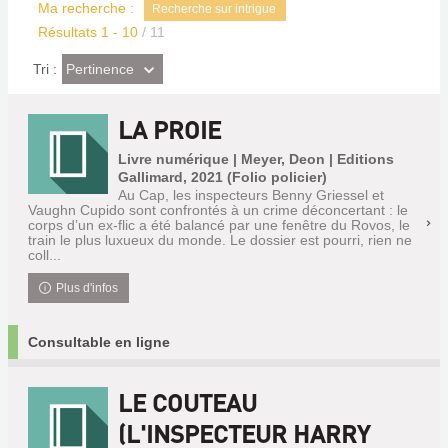
Ma recherche :
Recherche sur intrigue
Résultats
1
-
10
/ 11
(Effet
Pertinence
Tri :
imédiat)
LA PROIE
Livre numérique | Meyer, Deon | Editions
Gallimard, 2021 (Folio policier)
Au Cap, les inspecteurs Benny Griessel et
Vaughn Cupido sont confrontés à un crime déconcertant : le
corps d’un ex-flic a été balancé par une fenêtre du Rovos, le
train le plus luxueux du monde. Le dossier est pourri, rien ne
coll...
Plus d'infos
Consultable en ligne
LE COUTEAU
(L'INSPECTEUR HARRY