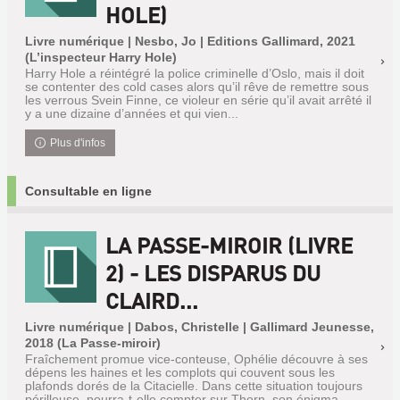
HOLE)
Livre numérique | Nesbo, Jo | Editions Gallimard, 2021
(L’inspecteur Harry Hole)
Harry Hole a réintégré la police criminelle d’Oslo, mais il doit
se contenter des cold cases alors qu’il rêve de remettre sous
les verrous Svein Finne, ce violeur en série qu’il avait arrêté il
y a une dizaine d’années et qui vien...
Plus d'infos
Consultable en ligne
LA PASSE-MIROIR (LIVRE
2) - LES DISPARUS DU
CLAIRD...
Livre numérique | Dabos, Christelle | Gallimard Jeunesse,
2018 (La Passe-miroir)
Fraîchement promue vice-conteuse, Ophélie découvre à ses
dépens les haines et les complots qui couvent sous les
plafonds dorés de la Citacielle. Dans cette situation toujours
périlleuse, pourra-t-elle compter sur Thorn, son énigma...