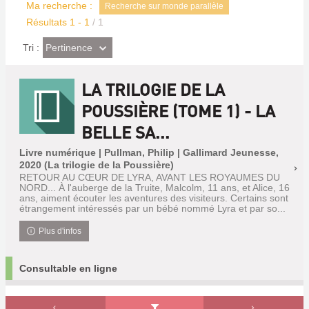
Ma recherche :
Recherche sur monde parallèle
Résultats
1
-
1
/ 1
(Effet
Pertinence
Tri :
imédiat)
LA TRILOGIE DE LA
POUSSIÈRE (TOME 1) - LA
BELLE SA...
Livre numérique | Pullman, Philip | Gallimard Jeunesse,
2020 (La trilogie de la Poussière)
RETOUR AU CŒUR DE LYRA, AVANT LES ROYAUMES DU
NORD... À l'auberge de la Truite, Malcolm, 11 ans, et Alice, 16
ans, aiment écouter les aventures des visiteurs. Certains sont
étrangement intéressés par un bébé nommé Lyra et par so...
Plus d'infos
Consultable en ligne