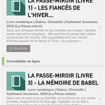
LA PASSE-MIROIR (LIVRE
1) - LES FIANCÉS DE
L'HIVER...
Livre numérique | Dabos, Christelle | Gallimard Jeunesse,
2016 (La Passe-miroir)
Sous son écharpe élimée et ses lunettes de myope, Ophélie
cache des dons singuliers : elle peut lire le passé des objets
et traverser les miroirs. Elle vit paisiblement sur l'arche
d'Anima quand on la fiance à Thorn, du puissant c...
Plus d'infos
Consultable en ligne
LA PASSE-MIROIR (LIVRE
3) - LA MÉMOIRE DE BABEL
Livre numérique | Dabos, Christelle |
Gallimard Jeunesse, 2019 (La Passe-miroir)
Deux ans et sept mois qu’Ophélie se morfond sur son arche
d’Anima. Aujourd’hui il lui faut agir, exploiter ce qu’elle a