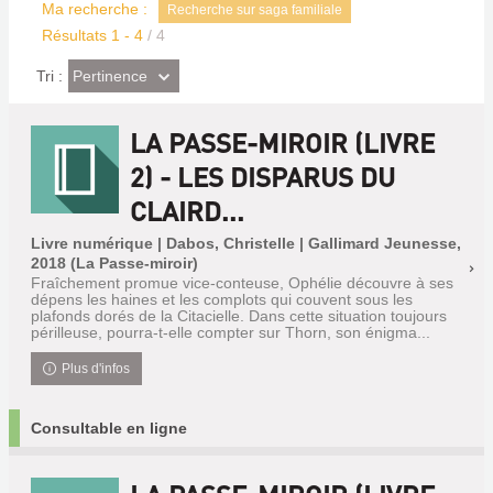
Ma recherche :
Recherche sur saga familiale
Résultats
1
-
4
/ 4
(Effet
Pertinence
Tri :
imédiat)
LA PASSE-MIROIR (LIVRE
2) - LES DISPARUS DU
CLAIRD...
Livre numérique | Dabos, Christelle | Gallimard Jeunesse,
2018 (La Passe-miroir)
Fraîchement promue vice-conteuse, Ophélie découvre à ses
dépens les haines et les complots qui couvent sous les
plafonds dorés de la Citacielle. Dans cette situation toujours
périlleuse, pourra-t-elle compter sur Thorn, son énigma...
Plus d'infos
Consultable en ligne