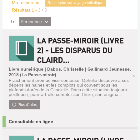
Ma recherche :
Recherche sur voyage initiatique
Résultats
1
-
3
/ 3
(Effet
Pertinence
Tri :
imédiat)
LA PASSE-MIROIR (LIVRE
2) - LES DISPARUS DU
CLAIRD...
Livre numérique | Dabos, Christelle | Gallimard Jeunesse,
2018 (La Passe-miroir)
Fraîchement promue vice-conteuse, Ophélie découvre à ses
dépens les haines et les complots qui couvent sous les
plafonds dorés de la Citacielle. Dans cette situation toujours
périlleuse, pourra-t-elle compter sur Thorn, son énigma...
Plus d'infos
Consultable en ligne