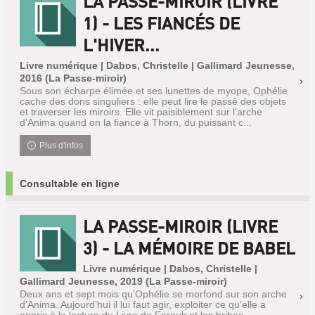
LA PASSE-MIROIR (LIVRE
1) - LES FIANCÉS DE
L'HIVER...
Livre numérique | Dabos, Christelle | Gallimard Jeunesse,
2016 (La Passe-miroir)
Sous son écharpe élimée et ses lunettes de myope, Ophélie
cache des dons singuliers : elle peut lire le passé des objets
et traverser les miroirs. Elle vit paisiblement sur l'arche
d'Anima quand on la fiance à Thorn, du puissant c...
Plus d'infos
Consultable en ligne
LA PASSE-MIROIR (LIVRE
3) - LA MÉMOIRE DE BABEL
Livre numérique | Dabos, Christelle |
Gallimard Jeunesse, 2019 (La Passe-miroir)
Deux ans et sept mois qu’Ophélie se morfond sur son arche
d’Anima. Aujourd’hui il lui faut agir, exploiter ce qu’elle a