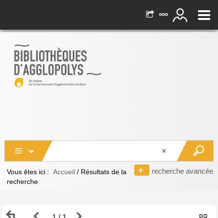
recherche avancée
Vous êtes ici :
Accueil
/
Résultats de la
recherche
Retour
Page
Page
1 / 1