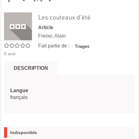
aux
précédente
suivante
Les couteaux d'été
Article
résultats
des
des
Freixe, Alain
0/5
Fait partie de :
Triages
de
résultats
résultats
0
avis
recherche
de
de
DESCRIPTION
recherche
recherche
Langue
français
Indisponible