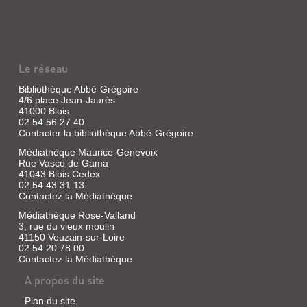
D'AILE
POUR
DÉPLIER
LE
Le réseau
CIEL
DE
Bibliothèque Abbé-Grégoire
4/6 place Jean-Jaurès
LA
41000 Blois
POÉSIE
02 54 56 27 40
Contacter la bibliothèque Abbé-Grégoire
Article
|
Médiathèque Maurice-Genevoix
Freixe,
Rue Vasco de Gama
41043 Blois Cedex
Alain
02 54 43 31 13
Contactez la Médiathèque
Médiathèque Rose-Valland
COMME
3, rue du vieux moulin
41150 Veuzain-sur-Loire
DES
02 54 20 78 00
PAS
Contactez la Médiathèque
QUI
A propos du site
S'ÉLOIGNENT
Plan du site