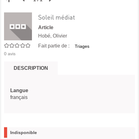
aux
précédente
suivante
Soleil médiat
Article
résultats
des
des
Hobé, Olivier
0/5
Fait partie de :
Triages
de
résultats
résultats
0
avis
recherche
de
de
DESCRIPTION
recherche
recherche
Langue
français
Indisponible