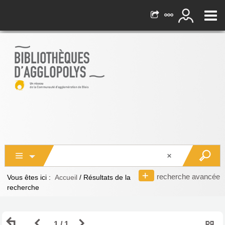
recherche avancée
Vous êtes ici :
Accueil
/
Résultats de la
recherche
Retour
Page
Page
1 / 1