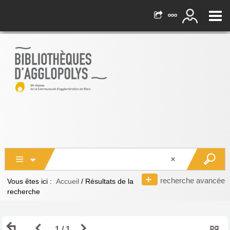
recherche avancée
Vous êtes ici :
Accueil
/
Résultats de la
recherche
Retour
Page
Page
1 / 1