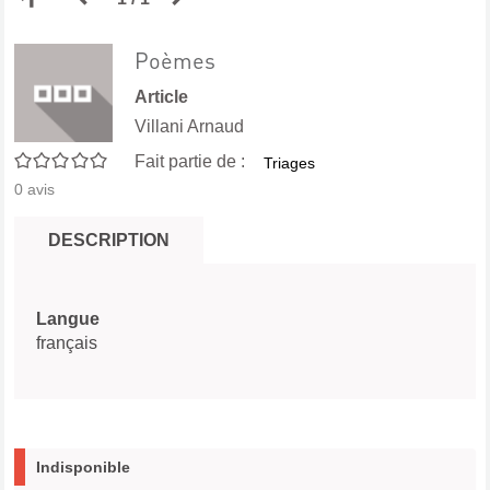
aux
précédente
suivante
Poèmes
Article
résultats
des
des
Villani Arnaud
0/5
Fait partie de :
Triages
de
résultats
résultats
0
avis
recherche
de
de
DESCRIPTION
recherche
recherche
Langue
français
Indisponible