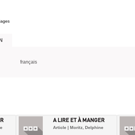
iages
N
he
français
ER
A LIRE ET À MANGER
ne
Article | Moritz, Delphine