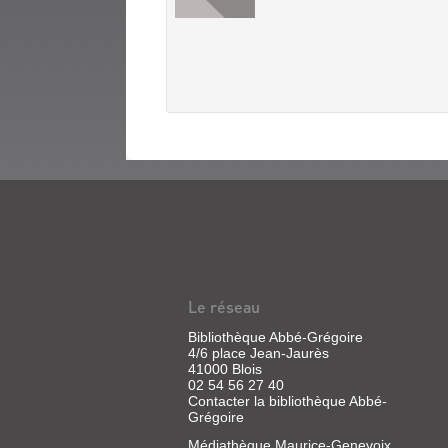
A
LIRE
ET
À
Le réseau
MANGER
Bibliothèque Abbé-Grégoire
4/6 place Jean-Jaurès
Article
41000 Blois
|
02 54 56 27 40
Moritz,
Contacter la bibliothèque Abbé-
Delphine
Grégoire
Médiathèque Maurice-Genevoix