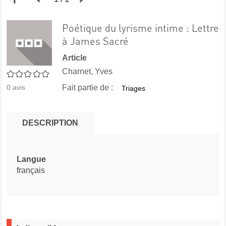
aux
précédente
suivante
Poétique du lyrisme intime : Lettre
à James Sacré
résultats
des
des
Article
Charnet, Yves
0/5
de
résultats
résultats
0
avis
Fait partie de :
Triages
recherche
de
de
DESCRIPTION
recherche
recherche
Langue
français