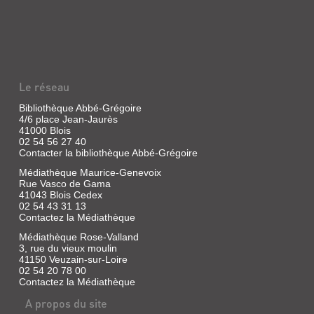
PROSES
DU
FILS
Livre
|
Le réseau
Charnet,
Yves
Bibliothèque Abbé-Grégoire
|
4/6 place Jean-Jaurès
Table
41000 Blois
ronde,
02 54 56 27 40
1993
Contacter la bibliothèque Abbé-Grégoire
Médiathèque Maurice-Genevoix
Rue Vasco de Gama
41043 Blois Cedex
RIEN,
02 54 43 31 13
LA
Contactez la Médiathèque
VIE
Médiathèque Rose-Valland
3, rue du vieux moulin
Livre
41150 Veuzain-sur-Loire
|
02 54 20 78 00
Charnet,
Contactez la Médiathèque
Yves
A propos du site
|