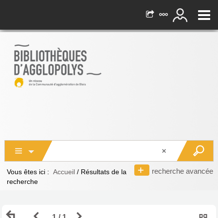
recherche avancée
Vous êtes ici :
Accueil
/
Résultats de la
recherche
Retour
Page
Page
1 / 1