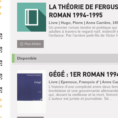
5
LA THÉORIE DE FERGUS
3
ROMAN 1994-1995
3
Livre | Hugo, Pierre | Anne Carrière, 19
Un premier roman tendre et poétique qu
adultes à travers le regard naïf, instinctif
l'enfance. Par l'arrière petit-fils de Victor
Plus d'infos
Disponible
GÉGÉ : 1ER ROMAN 199
Livre | Epenoux, François d' | Anne Car
L'histoire d'une complicité entre deux f
bordelaise et une gouvernante allemande
qui, devant la vieillesse et la mort, finiront
L'auteur est juriste et journaliste. Sé...
5
4