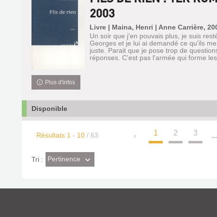
2003
Livre | Maina, Henri | Anne Carrière, 20
Un soir que j'en pouvais plus, je suis re
Georges et je lui ai demandé ce qu'ils me 
juste. Parait que je pose trop de questions
réponses. C'est pas l'armée qui forme les 
Plus d'infos
Disponible
1
2
3
Résultats
1
-
10
/ 63
..
(Effet
Pertinence
Tri :
imédiat)