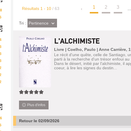
1
2
3
Résultats
1
-
10
/ 63
..
8
6
(Effet
Pertinence
Tri :
imédiat)
L'ALCHIMISTE
4
3
Livre | Coelho, Paulo | Anne Carrière, 
3
Le récit d'une quête, celle de Santiago, 
parti à la recherche d'un trésor enfoui a
3
Dans le désert, initié par l'alchimiste, il
coeur, à lire les signes du destin...
2
2
2
5/5
Plus d'infos
6
Retour le 02/09/2026
6