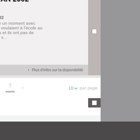
02
sté un moment avec
voulaient à l'école au
 et ils ont pas de
s...
Plus d'infos sur la disponibilité
7
.
par page
10