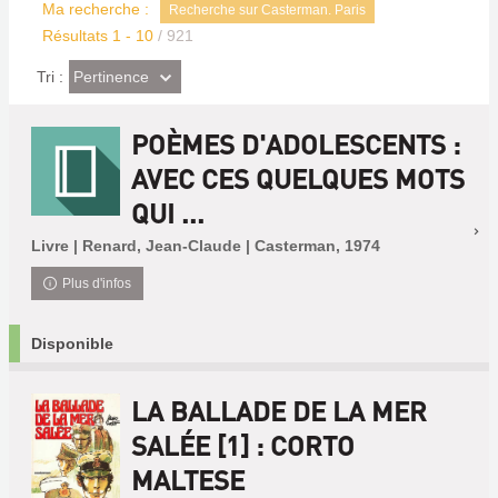
Ma recherche :
Recherche sur Casterman. Paris
Résultats
1
-
10
/ 921
(Effet
Pertinence
Tri :
imédiat)
POÈMES D'ADOLESCENTS :
AVEC CES QUELQUES MOTS
QUI ...
Livre | Renard, Jean-Claude | Casterman, 1974
Plus d'infos
Disponible
LA BALLADE DE LA MER
SALÉE [1] : CORTO
MALTESE