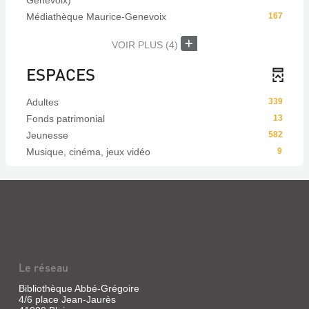
Genevoix)
Médiathèque Maurice-Genevoix
167
VOIR PLUS
(4)
ESPACES
Adultes
339
Fonds patrimonial
13
Jeunesse
582
Musique, cinéma, jeux vidéo
9
Le réseau
Bibliothèque Abbé-Grégoire
4/6 place Jean-Jaurès