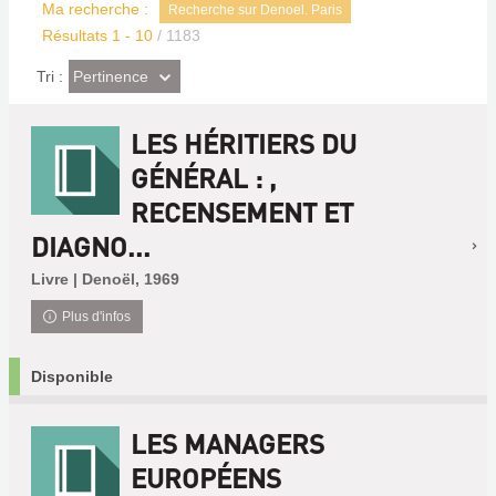
Ma recherche :
Recherche sur Denoel. Paris
Résultats
1
-
10
/ 1183
(Effet
Pertinence
Tri :
imédiat)
LES HÉRITIERS DU
GÉNÉRAL : ,
RECENSEMENT ET
DIAGNO...
Livre | Denoël, 1969
Plus d'infos
Disponible
LES MANAGERS
EUROPÉENS