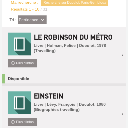
Ma recherche :
Recherche sur Duculot. Paris-Gembloux
Résultats
1
-
10
/ 31
(Effet
Pertinence
Tri :
imédiat)
LE ROBINSON DU MÉTRO
Livre | Holman, Felice | Duculot, 1978
(Travelling)
Plus d'infos
Disponible
EINSTEIN
Livre | Lévy, François | Duculot, 1980
(Biographies travelling)
Plus d'infos