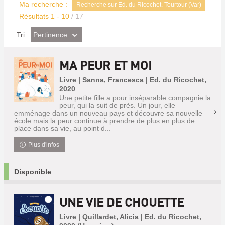
Ma recherche :
Recherche sur Ed. du Ricochet. Tourtour (Var)
Résultats
1
-
10
/ 17
(Effet
Pertinence
Tri :
imédiat)
MA PEUR ET MOI
Livre | Sanna, Francesca | Ed. du Ricochet,
2020
Une petite fille a pour inséparable compagnie la
peur, qui la suit de près. Un jour, elle
emménage dans un nouveau pays et découvre sa nouvelle
école mais la peur continue à prendre de plus en plus de
place dans sa vie, au point d...
Plus d'infos
Disponible
UNE VIE DE CHOUETTE
Livre | Quillardet, Alicia | Ed. du Ricochet,