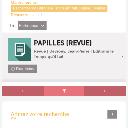
Ma recherche :
Recherche sur Editions le Temps qu'il fait. Cognac, Roanne
Résultats
1
-
1
/ 1
(Effet
Pertinence
Tri :
imédiat)
PAPILLES (REVUE)
Revue | Devroey, Jean-Pierre | Editions le
Temps qu'il fait
Plus d'infos
Affinez votre recherche