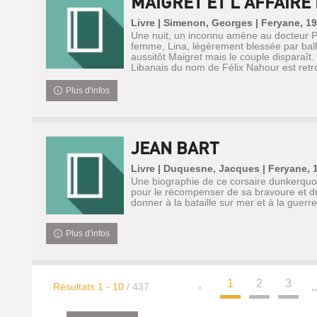
MAIGRET ET L'AFFAIR
Livre | Simenon, Georges | Feryane, 1
Une nuit, un inconnu amène au docteur 
femme, Lina, légèrement blessée par ball
aussitôt Maigret mais le couple disparaît
Libanais du nom de Félix Nahour est retr
Plus d'infos
JEAN BART
Livre | Duquesne, Jacques | Feryane, 
Une biographie de ce corsaire dunkerquoi
pour le récompenser de sa bravoure et du
donner à la bataille sur mer et à la guer
Plus d'infos
1
2
3
Résultats
1
-
10
/ 437
..