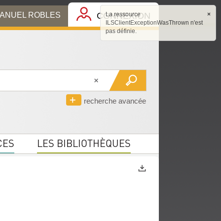
MANUEL ROBLES
CONNEXION
La ressource
×
ILSClientExceptionWasThrown n'est
pas définie.
recherche avancée
CES
LES BIBLIOTHÈQUES
Exports