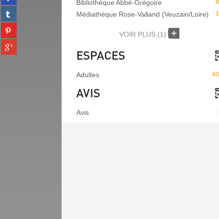
Bibliothèque Abbé-Grégoire
8
sur
(Nouvelle
Partager
facebook
Médiathèque Rose-Valland (Veuzain/Loire)
1
fenêtre)
sur
(Nouvelle
Partager
tumblr
fenêtre)
VOIR PLUS
(1)
sur
(Nouvelle
Partager
pinterest
fenêtre)
ESPACES
sur
(Nouvelle
gplus
fenêtre)
(Nouvelle
Adultes
43
fenêtre)
AVIS
Avis