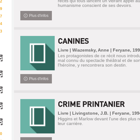
récits qui tous lancent un vibrant appel a
2
humanisme conscient de ses devoirs.
9
Plus d'infos
7
4
3
CANINES
Livre | Wiazemsky, Anne | Feryane, 19
Les protagonistes de ce récit nous introdu
mal connu du spectacle théâtral et de son
l'héroïne, y rencontrera son destin.
Plus d'infos
CRIME PRINTANIER
Livre | Livingstone, J.B. | Feryane, 199
Higgins et Marlow devant l'une des plus 
leur carrière.
0