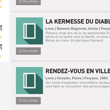
1
Plus d'infos
2
LA KERMESSE DU DIAB
Livre | Sanerot-Degroote, Annie | Fery
Retrace vingt ans de la vie passionnée d
siècle et sa quête vers la liberté, et nous 
4
lilloise au coeur du plat pays flamand.
Plus d'infos
1
RENDEZ-VOUS EN VILL
Livre | Christin, Pierre | Feryane, 1993
Sur fonds d'opération immobilière doute
vont faire se rencontrer des personnages 
Plus d'infos