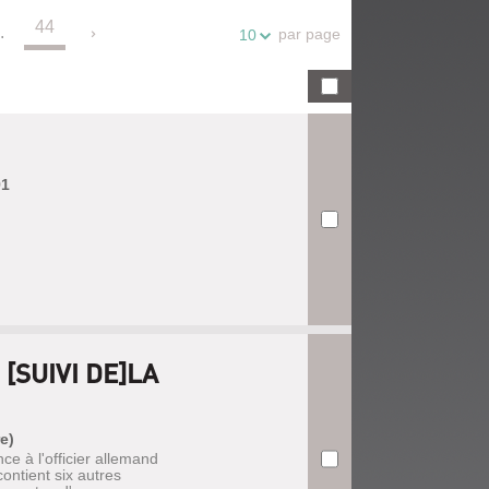
44
.
par page
10
91
 [SUIVI DE]LA
e)
ce à l'officier allemand
contient six autres