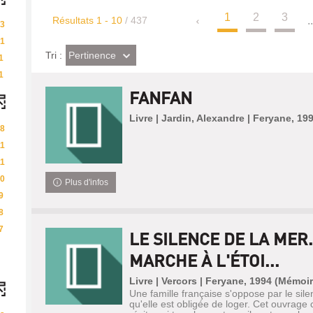
1
2
3
Résultats
1
-
10
/ 437
..
3
1
(Effet
Pertinence
Tri :
1
imédiat)
1
FANFAN
Livre | Jardin, Alexandre | Feryane, 19
8
11
11
0
Plus d'infos
9
8
7
LE SILENCE DE LA MER.
MARCHE À L'ÉTOI...
Livre | Vercors | Feryane, 1994 (Mémoir
Une famille française s'oppose par le silen
qu'elle est obligée de loger. Cet ouvrage 