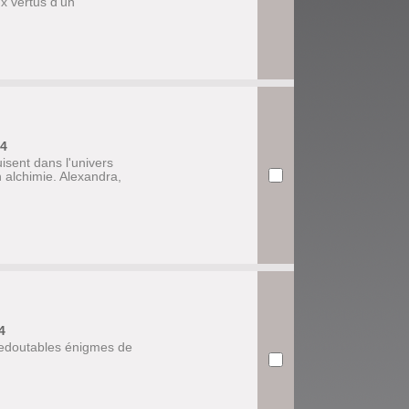
ux vertus d'un
94
isent dans l'univers
 alchimie. Alexandra,
4
redoutables énigmes de