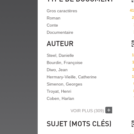
Gros caractères
41
Roman
2
Conte
Documentaire
AUTEUR
Steel, Danielle
1
Bourdin, Françoise
Diwo, Jean
Hermary-Vieille, Catherine
1
Simenon, Georges
Troyat, Henri
Coben, Harlan
VOIR PLUS
(309)
SUJET (MOTS CLÉS)