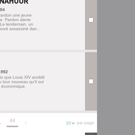
E NAHOUR
994
Pardon une jeune
e. Pardon alerte
. Le lendemain, un
ouvé assassiné dan...
1992
s que Louis XIV anoblit
 tour nouveau qu'il sut
re économique.
44
.
par page
10