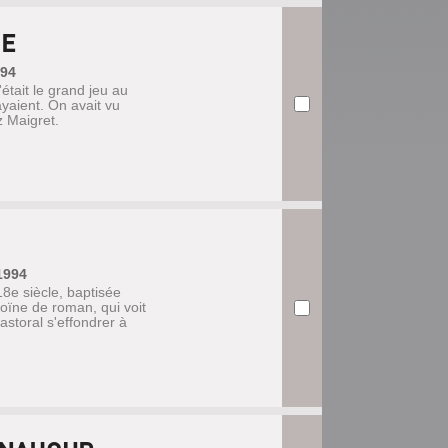
GE
994
était le grand jeu au
ayaient. On avait vu
z Maigret.
1994
 18e siècle, baptisée
oïne de roman, qui voit
astoral s'effondrer à