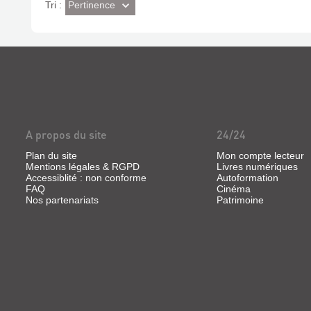
(Effet
Pertinence
Tri :
imédiat)
A propos du site
24/24
Plan du site
Mon compte lecteur
Mentions légales & RGPD
Livres numériques
Accessiblité : non conforme
Autoformation
FAQ
Cinéma
Nos partenariats
Patrimoine