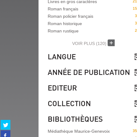
Livres en gros caractères
21
Roman français
15
Roman policier français
3
Roman historique
3
Roman rustique
2
VOIR PLUS
(120)
LANGUE
ANNÉE DE PUBLICATION
EDITEUR
COLLECTION
BIBLIOTHÈQUES
Partager
sur
Médiathèque Maurice-Genevoix
35
Partager
twitter