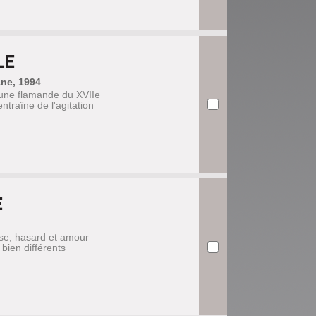
LE
ane, 1994
'une flamande du XVIIe
entraîne de l'agitation
E
use, hasard et amour
bien différents