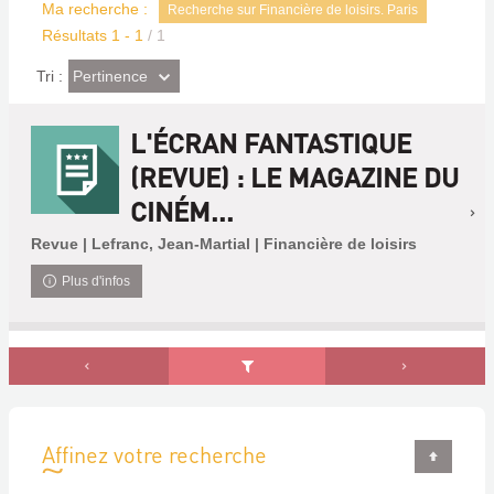
Ma recherche :
Recherche sur Financière de loisirs. Paris
Résultats
1
-
1
/ 1
(Effet
Pertinence
Tri :
imédiat)
L'ÉCRAN FANTASTIQUE
(REVUE) : LE MAGAZINE DU
CINÉM...
Revue | Lefranc, Jean-Martial | Financière de loisirs
Plus d'infos
Affinez votre recherche