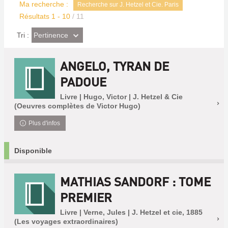
Ma recherche :
Recherche sur J. Hetzel et Cie. Paris
Résultats
1
-
10
/ 11
(Effet
Pertinence
Tri :
imédiat)
ANGELO, TYRAN DE
PADOUE
Livre | Hugo, Victor | J. Hetzel & Cie
(Oeuvres complètes de Victor Hugo)
Plus d'infos
Disponible
MATHIAS SANDORF : TOME
PREMIER
Livre | Verne, Jules | J. Hetzel et cie, 1885
(Les voyages extraordinaires)