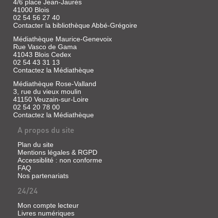
4/6 place Jean-Jaurès
41000 Blois
02 54 56 27 40
Contacter la bibliothèque Abbé-Grégoire
Médiathèque Maurice-Genevoix
Rue Vasco de Gama
41043 Blois Cedex
02 54 43 31 13
Contactez la Médiathèque
Médiathèque Rose-Valland
3, rue du vieux moulin
41150 Veuzain-sur-Loire
02 54 20 78 00
Contactez la Médiathèque
A propos du site
Plan du site
Mentions légales & RGPD
Accessiblité : non conforme
FAQ
Nos partenariats
24/24
Mon compte lecteur
Livres numériques