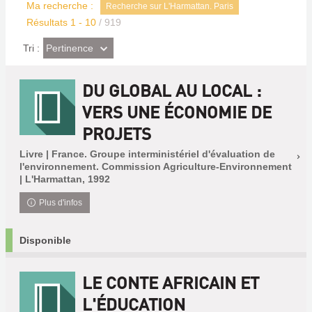
Ma recherche :
Recherche sur L'Harmattan. Paris
Résultats
1
-
10
/ 919
(Effet
Pertinence
Tri :
imédiat)
DU GLOBAL AU LOCAL :
VERS UNE ÉCONOMIE DE
PROJETS
Livre | France. Groupe interministériel d'évaluation de
l'environnement. Commission Agriculture-Environnement
| L'Harmattan, 1992
Plus d'infos
Disponible
LE CONTE AFRICAIN ET
L'ÉDUCATION