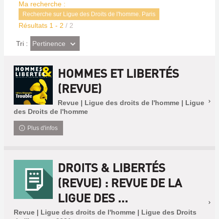
Ma recherche :
Recherche sur Ligue des Droits de l'homme. Paris
Résultats
1
-
2
/ 2
(Effet
Pertinence
Tri :
imédiat)
HOMMES ET LIBERTÉS
(REVUE)
Revue | Ligue des droits de l'homme | Ligue
des Droits de l'homme
Plus d'infos
DROITS & LIBERTÉS
(REVUE) : REVUE DE LA
LIGUE DES ...
Revue | Ligue des droits de l'homme | Ligue des Droits