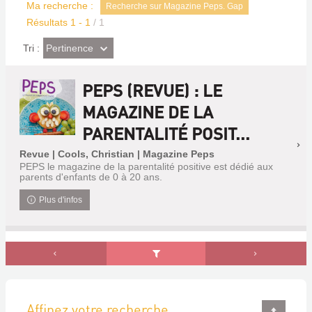
Ma recherche :
Recherche sur Magazine Peps. Gap
Résultats
1
-
1
/ 1
(Effet
Pertinence
Tri :
imédiat)
PEPS (REVUE) : LE
MAGAZINE DE LA
PARENTALITÉ POSIT...
Revue | Cools, Christian | Magazine Peps
PEPS le magazine de la parentalité positive est dédié aux
parents d'enfants de 0 à 20 ans.
Plus d'infos
Affinez votre recherche