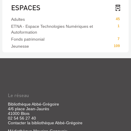
ESPACES
Adultes
45
ETNA - Espace Technologies Numériques et
1
Autoformation
Fonds patrimonial
7
Jeunesse
109
Le réseau
Bibliothèque Abbé-Grégoire
4/6 place Jean-Jaurès
41000 Blois
02 54 56 27 40
Contacter la bibliothèque Abbé-Grégoire