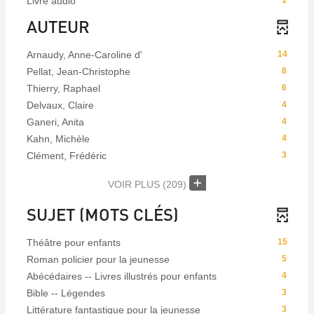
Livre audio
1
AUTEUR
Arnaudy, Anne-Caroline d'
14
Pellat, Jean-Christophe
8
Thierry, Raphael
6
Delvaux, Claire
4
Ganeri, Anita
4
Kahn, Michèle
4
Clément, Frédéric
3
VOIR PLUS
(209)
SUJET (MOTS CLÉS)
Théâtre pour enfants
15
Roman policier pour la jeunesse
5
Abécédaires -- Livres illustrés pour enfants
4
Bible -- Légendes
3
Littérature fantastique pour la jeunesse
3