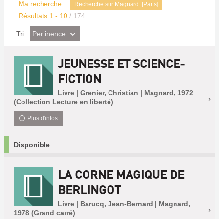
Ma recherche :
Recherche sur Magnard. [Paris]
Résultats
1
-
10
/ 174
(Effet
Pertinence
Tri :
imédiat)
JEUNESSE ET SCIENCE-
FICTION
Livre | Grenier, Christian | Magnard, 1972
(Collection Lecture en liberté)
Plus d'infos
Disponible
LA CORNE MAGIQUE DE
BERLINGOT
Livre | Barucq, Jean-Bernard | Magnard,
1978 (Grand carré)