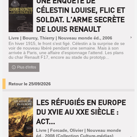
UNE ENQUÊTE DE
CÉLESTIN LOUISE, FLIC ET
SOLDAT. L'ARME SECRÈTE
DE LOUIS RENAULT
Livre | Bourcy, Thierry | Nouveau monde éd., 2006
En hiver 1915, le front s'est figé. Célestin a la surprise de se
voir de nouveau libéré pendant une semaine. Mais à son
arrivée à Paris, une affaire d'espionnage l'attend. Les plans
du char Renault F17, encore au stade du prototyp...
Plus d'infos
Retour le 25/09/2026
LES RÉFUGIÉS EN EUROPE
DU XVIE AU XXE SIÈCLE :
ACT...
Livre | Forcade, Olivier | Nouveau monde
éd., 2008 (Collection Culture-médias)