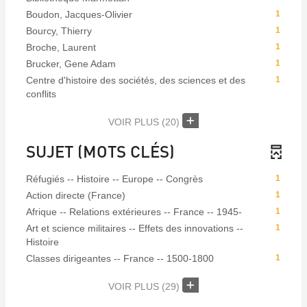
Boudon, Jacques-Olivier
1
Bourcy, Thierry
1
Broche, Laurent
1
Brucker, Gene Adam
1
Centre d'histoire des sociétés, des sciences et des
1
conflits
VOIR PLUS
(20)
SUJET (MOTS CLÉS)
Réfugiés -- Histoire -- Europe -- Congrès
1
Action directe (France)
1
Afrique -- Relations extérieures -- France -- 1945-
1
Art et science militaires -- Effets des innovations --
1
Histoire
Classes dirigeantes -- France -- 1500-1800
1
VOIR PLUS
(29)