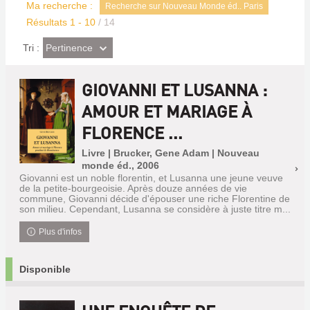
Ma recherche :
Recherche sur Nouveau Monde éd.. Paris
Résultats
1
-
10
/ 14
(Effet
Pertinence
Tri :
imédiat)
GIOVANNI ET LUSANNA :
AMOUR ET MARIAGE À
FLORENCE ...
Livre | Brucker, Gene Adam | Nouveau
monde éd., 2006
Giovanni est un noble florentin, et Lusanna une jeune veuve
de la petite-bourgeoisie. Après douze années de vie
commune, Giovanni décide d'épouser une riche Florentine de
son milieu. Cependant, Lusanna se considère à juste titre m...
Plus d'infos
Disponible