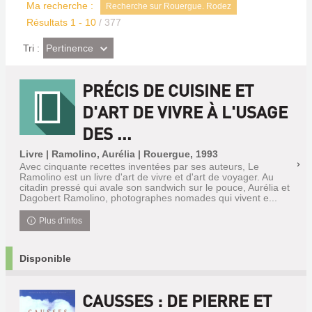
Ma recherche :
Recherche sur Rouergue. Rodez
Résultats
1
-
10
/ 377
(Effet
Pertinence
Tri :
imédiat)
PRÉCIS DE CUISINE ET
D'ART DE VIVRE À L'USAGE
DES ...
Livre | Ramolino, Aurélia | Rouergue, 1993
Avec cinquante recettes inventées par ses auteurs, Le
Ramolino est un livre d'art de vivre et d'art de voyager. Au
citadin pressé qui avale son sandwich sur le pouce, Aurélia et
Dagobert Ramolino, photographes nomades qui vivent e...
Plus d'infos
Disponible
CAUSSES : DE PIERRE ET