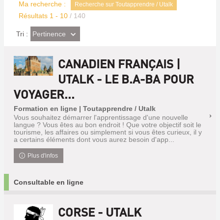
Ma recherche :
Recherche sur Toutapprendre / Utalk
Résultats
1
-
10
/ 140
(Effet
Pertinence
Tri :
imédiat)
CANADIEN FRANÇAIS |
UTALK - LE B.A-BA POUR
VOYAGER...
Formation en ligne | Toutapprendre / Utalk
Vous souhaitez démarrer l'apprentissage d'une nouvelle
langue ? Vous êtes au bon endroit ! Que votre objectif soit le
tourisme, les affaires ou simplement si vous êtes curieux, il y
a certains éléments dont vous aurez besoin d'app...
Plus d'infos
Consultable en ligne
CORSE - UTALK