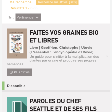
Ma recherche :
Recherche sur Utovie. [Bats]
Résultats
1
-
3
/ 3
(Effet
Pertinence
Tri :
imédiat)
FAITES VOS GRAINES BIO
ET LIBRES
Livre | Geoffrion, Christophe | Utovie
(L'essentiel : l'encyclopédie d'Utovie)
Un guide pour s'initier à la multiplication des
plantes par graine et produire ses propres
semences.
Plus d'infos
Disponible
PAROLES DU CHEF
SEATTLE ET DE SES FILS