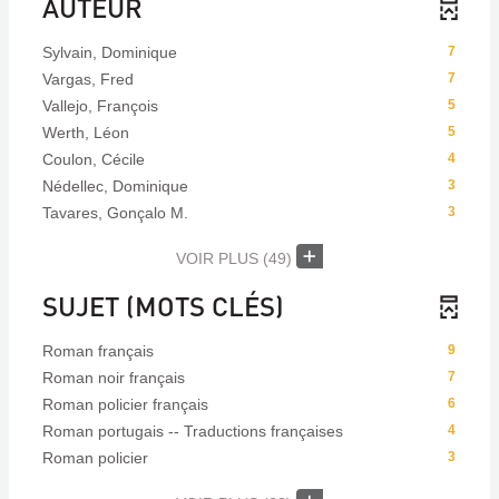
AUTEUR
Sylvain, Dominique
7
Vargas, Fred
7
Vallejo, François
5
Werth, Léon
5
Coulon, Cécile
4
Nédellec, Dominique
3
Tavares, Gonçalo M.
3
VOIR PLUS
(49)
SUJET (MOTS CLÉS)
Roman français
9
Roman noir français
7
Roman policier français
6
Roman portugais -- Traductions françaises
4
Roman policier
3