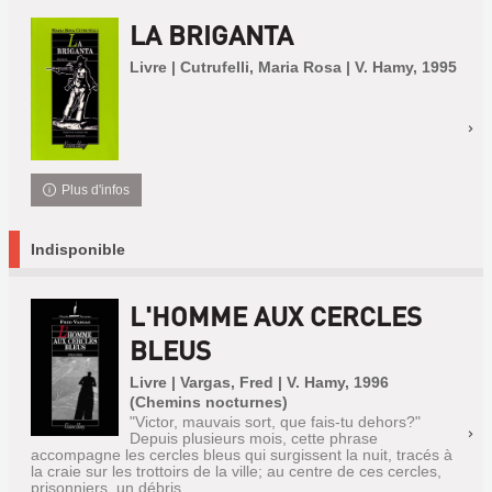
LA BRIGANTA
Livre | Cutrufelli, Maria Rosa | V. Hamy, 1995
Plus d'infos
Indisponible
L'HOMME AUX CERCLES
BLEUS
Livre | Vargas, Fred | V. Hamy, 1996
(Chemins nocturnes)
"Victor, mauvais sort, que fais-tu dehors?"
Depuis plusieurs mois, cette phrase
accompagne les cercles bleus qui surgissent la nuit, tracés à
la craie sur les trottoirs de la ville; au centre de ces cercles,
prisonniers, un débris...