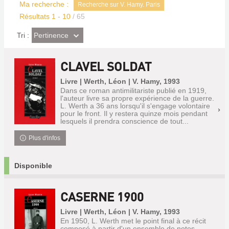
Ma recherche :
Recherche sur V. Hamy. Paris
Résultats
1
-
10
/ 65
(Effet
Pertinence
Tri :
imédiat)
CLAVEL SOLDAT
Livre | Werth, Léon | V. Hamy, 1993
Dans ce roman antimilitariste publié en 1919,
l'auteur livre sa propre expérience de la guerre.
L. Werth a 36 ans lorsqu'il s'engage volontaire
pour le front. Il y restera quinze mois pendant
lesquels il prendra conscience de tout...
Plus d'infos
Disponible
CASERNE 1900
Livre | Werth, Léon | V. Hamy, 1993
En 1950, L. Werth met le point final à ce récit
composé à partir d'un ensemble de notes