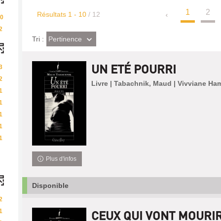
1
2
Résultats
1
-
10
/ 12
0
2
(Effet
Pertinence
Tri :
imédiat)
UN ETÉ POURRI
3
2
Livre | Tabachnik, Maud | Vivviane Ha
1
1
1
1
1
Plus d'infos
Disponible
2
1
CEUX QUI VONT MOURI