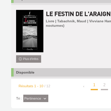
LE FESTIN DE L'ARAIG
Livre | Tabachnik, Maud | Vivviane Ha
nocturnes)
Plus d'infos
Disponible
1
2
Résultats
1
-
10
/ 12
(Effet
Pertinence
Tri :
imédiat)