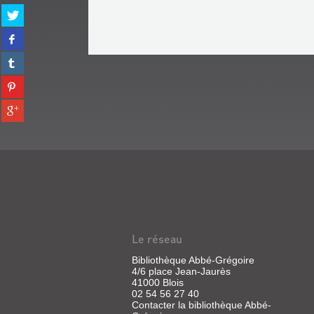
Partager
sur
Partager
twitter
sur
(Nouvelle
Partager
facebook
fenêtre)
sur
(Nouvelle
Partager
tumblr
fenêtre)
sur
(Nouvelle
Partager
pinterest
fenêtre)
sur
(Nouvelle
gplus
fenêtre)
(Nouvelle
fenêtre)
Le réseau
Bibliothèque Abbé-Grégoire
4/6 place Jean-Jaurès
41000 Blois
02 54 56 27 40
Contacter la bibliothèque Abbé-