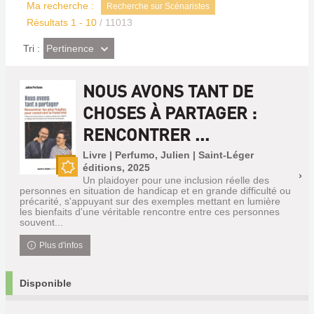
Ma recherche :
Recherche sur Scénaristes
Résultats
1
-
10
/ 11013
(Effet
Pertinence
Tri :
imédiat)
NOUS AVONS TANT DE
CHOSES À PARTAGER :
RENCONTRER ...
Livre | Perfumo, Julien | Saint-Léger
éditions, 2025
Un plaidoyer pour une inclusion réelle des
Nouveauté
personnes en situation de handicap et en grande difficulté ou
précarité, s'appuyant sur des exemples mettant en lumière
les bienfaits d'une véritable rencontre entre ces personnes
souvent...
Plus d'infos
Disponible