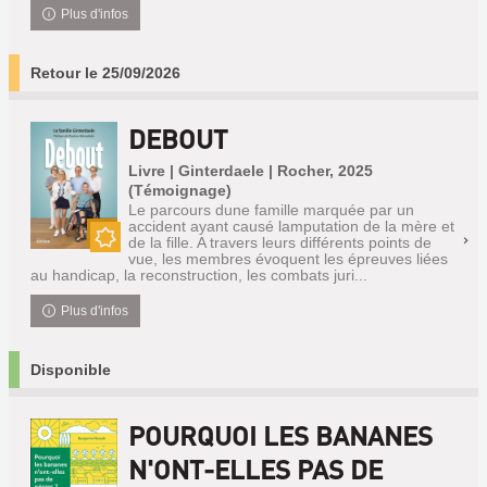
Plus d'infos
Retour le 25/09/2026
DEBOUT
Livre | Ginterdaele | Rocher, 2025
(Témoignage)
Le parcours dune famille marquée par un
accident ayant causé lamputation de la mère et
de la fille. A travers leurs différents points de
Nouveauté
vue, les membres évoquent les épreuves liées
au handicap, la reconstruction, les combats juri...
Plus d'infos
Disponible
POURQUOI LES BANANES
N'ONT-ELLES PAS DE