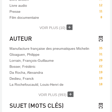
Livre audio
12
Presse
11
Film documentaire
8
VOIR PLUS
(10)
AUTEUR
Manufacture française des pneumatiques Michelin
35
Gloaguen, Philippe
31
Lorrain, François-Guillaume
29
Bosser, Frédéric
22
Da Rocha, Alexandra
19
Dedieu, Franck
19
La Rochefoucauld, Louis-Henri de
18
VOIR PLUS
(993)
SUJET (MOTS CLÉS)